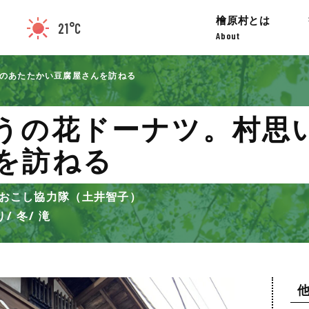
檜原村とは
21°C
About
のあたたかい豆腐屋さんを訪ねる
うの花ドーナツ。村思
を訪ねる
おこし協力隊（土井智子）
り
冬
滝