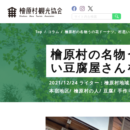
Top
コラム
檜原村の名物うの花ドーナツ。村思い
檜原村の名物
い豆腐屋さん
2021/12/24
ライター：檜原村地域
本宿地区
檜原村の人
豆腐
手作