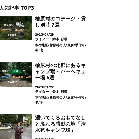
人気記事 TOP3
檜原村のコテージ・貸
し別荘 7選
2023/09/29
ライター：鈴木 彩瑛
本宿地区
檜原村の人
豆腐
手作り
冬
滝
檜原村の北部にあるキ
ャンプ場・バーベキュ
ー場 6選
2023/09/22
ライター：鈴木 彩瑛
本宿地区
檜原村の人
豆腐
手作り
冬
滝
湧いてくるおもてなし
と溢れる感動の地「清
水苑キャンプ場」