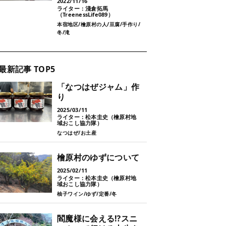
2022/11/16
ライター：淺倉拓馬
（TreenessLife089）
本宿地区
檜原村の人
豆腐
手作り
冬
滝
最新記事 TOP5
「なつはぜジャム」作
り
2025/03/11
ライター：松本圭史（檜原村地
域おこし協力隊）
なつはぜ
お土産
檜原村のゆずについて
2025/02/11
ライター：松本圭史（檜原村地
域おこし協力隊）
柚子ワイン
ゆず
定番
冬
閻魔様に会える⁉スニ