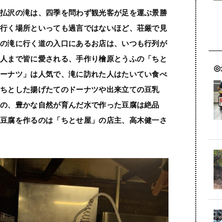
た払沢の滝は、四季を問わず観光客が足を運ぶ景勝
は行く場所といっても過言ではないほど、荘厳で見
その滝に行く道の入口にあるお店は、いつも行列が
の人まで皆に愛される、手作り檜原とうふの「ちと
ドーナツ」は人気で、滝に訪れた人はたいてい食べ
もちとした揚げたてのドーナツや出来立ての豆乳
村の、豊かな自然が育んだ水で作った豆腐は絶品
の豆腐を作るのは「ちとせ屋」の店主、高木健一さ