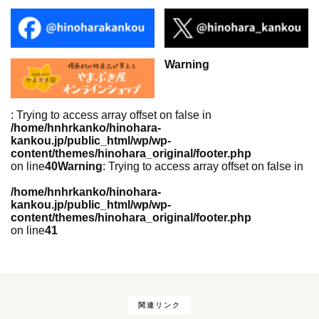
Warning
: Trying to access array offset on false in
/home/hnhrkanko/hinohara-
kankou.jp/public_html/wp/wp-
content/themes/hinohara_original/footer.php
on line
40
Warning
: Trying to access array offset on false in
/home/hnhrkanko/hinohara-
kankou.jp/public_html/wp/wp-
content/themes/hinohara_original/footer.php
on line
41
関連リンク