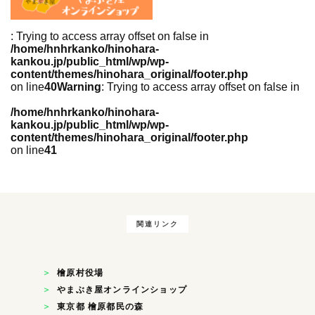
: Trying to access array offset on false in
/home/hnhrkanko/hinohara-
kankou.jp/public_html/wp/wp-
content/themes/hinohara_original/footer.php
on line
40
Warning
: Trying to access array offset on false in
/home/hnhrkanko/hinohara-
kankou.jp/public_html/wp/wp-
content/themes/hinohara_original/footer.php
on line
41
関連リンク
檜原村役場
やまぶき屋オンラインショップ
東京都 檜原都民の森