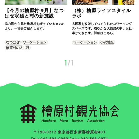
【今月の檜原村-9月】なつ
（株）檜原ライフスタイル
はぜ収穫と村の新施設
ラボ
協力隊から見た檜原村を綴っている note
古民家を改装してつくられたコワーキング
より、一部をご紹介します。
スペースです。穏やかな大自然の中、お仕
事ができます。詳細はこちら。
なつはぜ
ワーケーション
ワーケーション
小沢地区
檜原村の人
秋
1
/1
〒190-0212 東京都西多摩郡檜原村403
Tel : 042-598-0069 Fax : 042-598-0071