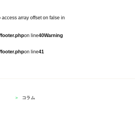
o access array offset on false in
footer.php
on line
40
Warning
footer.php
on line
41
コラム