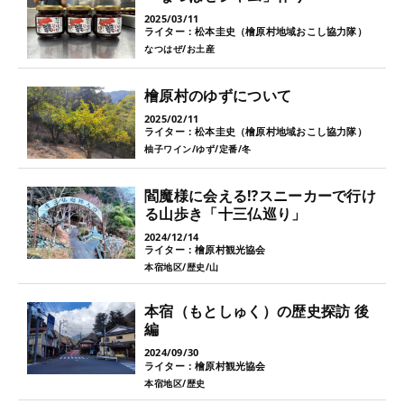
2025/03/11
ライター：松本圭史（檜原村地域おこし協力隊）
なつはぜ
お土産
檜原村のゆずについて
2025/02/11
ライター：松本圭史（檜原村地域おこし協力隊）
柚子ワイン
ゆず
定番
冬
閻魔様に会える⁉スニーカーで行け
る山歩き「十三仏巡り」
2024/12/14
ライター：檜原村観光協会
本宿地区
歴史
山
本宿（もとしゅく）の歴史探訪 後
編
2024/09/30
ライター：檜原村観光協会
本宿地区
歴史