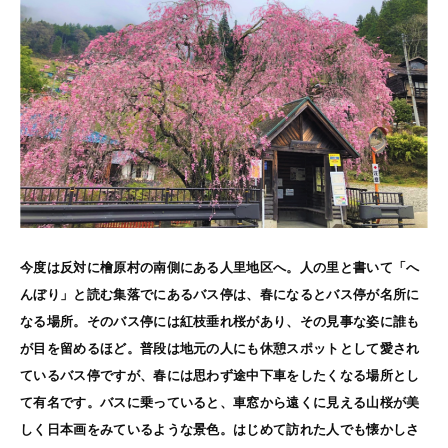
今度は反対に檜原村の南側にある人里地区へ。人の里と書いて「へ
んぼり」と読む集落でにあるバス停は、春になるとバス停が名所に
なる場所。そのバス停には紅枝垂れ桜があり、その見事な姿に誰も
が目を留めるほど。普段は地元の人にも休憩スポットとして愛され
ているバス停ですが、春には思わず途中下車をしたくなる場所とし
て有名です。バスに乗っていると、車窓から遠くに見える山桜が美
しく日本画をみているような景色。はじめて訪れた人でも懐かしさ