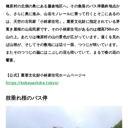
檜原村の北側の奥にある藤倉地区へ。その集落のバス停最終地点か
ら、さらに奥に進み、山岳モノレールに乗って行くとそこにあるの
は、天空の古民家「小林家住宅」。重要文化財に指定されている茅
葺き屋根の山岳民家です。その小林家住宅があるのは標高
750
ｍの
山の上。あたりは檜原村の山の景色が広がっています。遠くを見れ
ば山桜が、そしてその敷地には辺り一面、つつじが咲いています。
またそのつつじの脇にはこぶしの花も咲いていて、まるで春の花の
饗宴。
【公式】重要文化財小林家住宅ホームページ⇒
https://kobayashike.tokyo/
枝垂れ桜のバス停