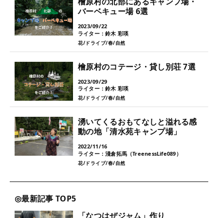
檜原村の北部にあるキャンプ場・
バーベキュー場 6選
2023/09/22
ライター：鈴木 彩瑛
花
ドライブ
春
自然
檜原村のコテージ・貸し別荘 7選
2023/09/29
ライター：鈴木 彩瑛
花
ドライブ
春
自然
湧いてくるおもてなしと溢れる感
動の地「清水苑キャンプ場」
2022/11/16
ライター：淺倉拓馬（TreenessLife089）
花
ドライブ
春
自然
最新記事 TOP5
「なつはぜジャム」作り