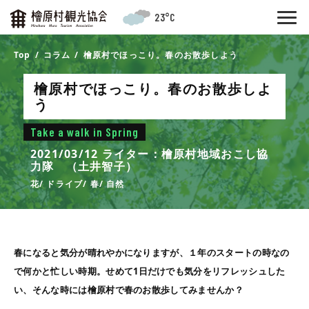
23°C
Top
コラム
檜原村でほっこり。春のお散歩しよう
檜原村でほっこり。春のお散歩しよ
う
Take a walk in Spring
2021/03/12
ライター：檜原村地域おこし協
力隊 （土井智子）
花
ドライブ
春
自然
春になると気分が晴れやかになりますが、１年のスタートの時なの
で何かと忙しい時期。せめて
1
日だけでも気分をリフレッシュした
い、そんな時には檜原村で春のお散歩してみませんか？