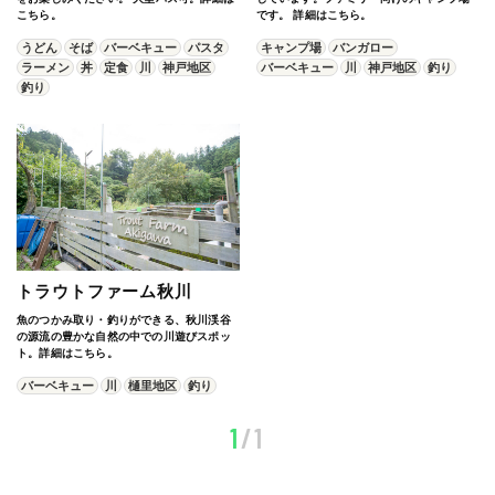
こちら。
です。 詳細はこちら。
うどん
そば
バーベキュー
パスタ
キャンプ場
バンガロー
ラーメン
丼
定食
川
神戸地区
バーベキュー
川
神戸地区
釣り
釣り
トラウトファーム秋川
魚のつかみ取り・釣りができる、秋川渓谷
の源流の豊かな自然の中での川遊びスポッ
ト。詳細はこちら。
バーベキュー
川
樋里地区
釣り
1
/1