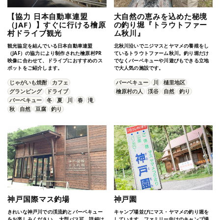
【協力 日本自動車連盟
大自然の恵みを込めた秘境
（JAF）】すぐに行ける檜原
の釣り堀『トラウトファー
村ドライブ観光
ム秋川』
観光協定を結んでいる日本自動車連盟
北秋川沿いでニジマスとヤマメの養殖をし
（JAF）の協力により制作された檜原村PR
ているトラウトファーム秋川。釣り堀だけ
映像に合わせて、ドライブにおすすめのス
でなくバーベキューや川遊びもできる立地
ポットをご紹介します。
で大人気の施設です。
じゃがいも焼酎
カフェ
バーベキュー
川
樋里地区
グランピング
ドライブ
檜原村の人
渓谷
自然
釣り
バーベキュー
冬
夏
川
春
滝
秋
自然
豆腐
釣り
神戸国際マス釣場
神戸園
きれいな神戸川での渓流釣とバーベキュー
キャンプ場並びにマス・ヤマメの釣り堀を
をお楽しみください。 大型バス可。詳細は
しています。ファミリー向けのキャンプ場