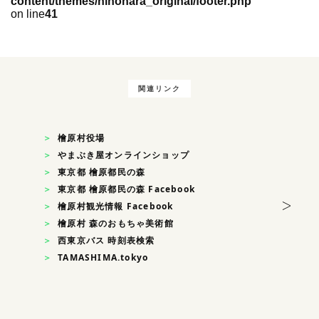
content/themes/hinohara_original/footer.php
on line
41
関連リンク
檜原村役場
やまぶき屋オンラインショップ
東京都 檜原都民の森
東京都 檜原都民の森 Facebook
>
檜原村観光情報 Facebook
檜原村 森のおもちゃ美術館
西東京バス 時刻表検索
TAMASHIMA.tokyo