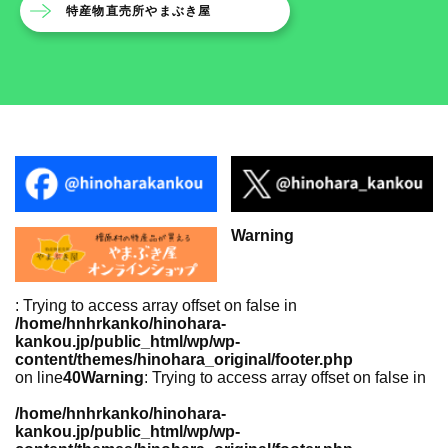
特産物直売所やまぶき屋
Warning
: Trying to access array offset on false in
/home/hnhrkanko/hinohara-
kankou.jp/public_html/wp/wp-
content/themes/hinohara_original/footer.php
on line
40
Warning
: Trying to access array offset on false in
/home/hnhrkanko/hinohara-
kankou.jp/public_html/wp/wp-