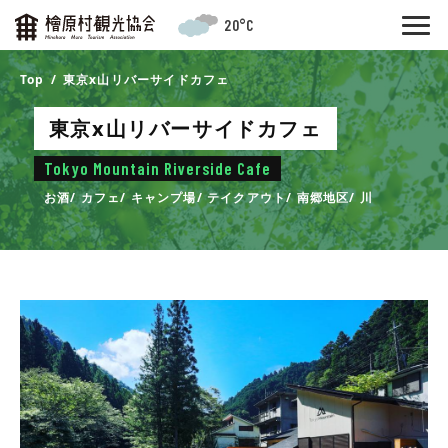
20°C
Top
東京x山リバーサイドカフェ
東京x山リバーサイドカフェ
Tokyo Mountain Riverside Cafe
お酒
カフェ
キャンプ場
テイクアウト
南郷地区
川