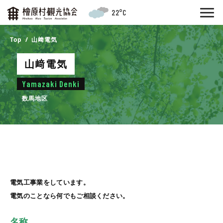
22°C
Top
山﨑電気
山﨑電気
Yamazaki Denki
数馬地区
電気工事業をしています。
電気のことなら何でもご相談ください。
名称