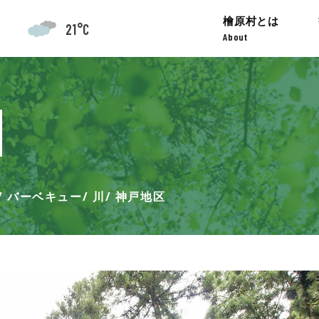
檜原村とは
21°C
About
バーベキュー
川
神戸地区