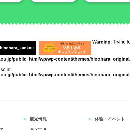
Warning
: Trying t
u.jp/public_html/wp/wp-content/themes/hinohara_original/
lse in
u.jp/public_html/wp/wp-content/themes/hinohara_original/
観光情報
体験・イベント
て
見どころ