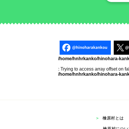
/home/hnhrkanko/hinohara-kanko
: Trying to access array offset on fa
/home/hnhrkanko/hinohara-kanko
檜原村とは
檜原村につい