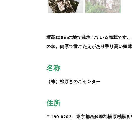
標高850mの地で栽培している舞茸です
の幸。肉厚で歯ごたえがあり香り高い舞
名称
（株）桧原きのこセンター
住所
〒190-0202 東京都西多摩郡檜原村藤倉5