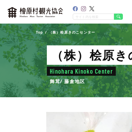
Top
（株）桧原きのこセンター
（株）桧原き
Hinohara Kinoko Center
舞茸
藤倉地区