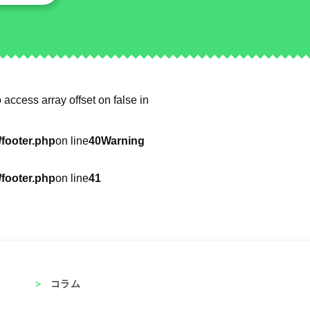
o access array offset on false in
footer.php
on line
40
Warning
footer.php
on line
41
コラム