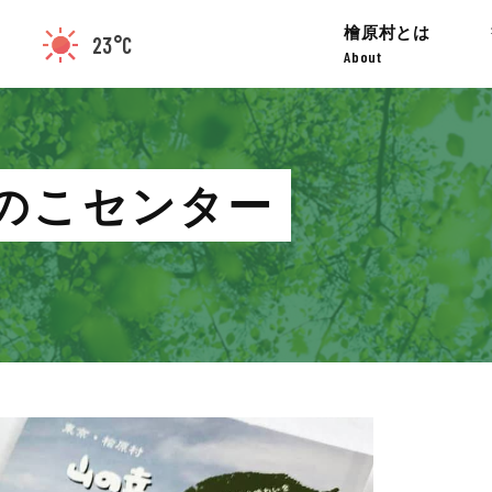
檜原村とは
23°C
About
のこセンター