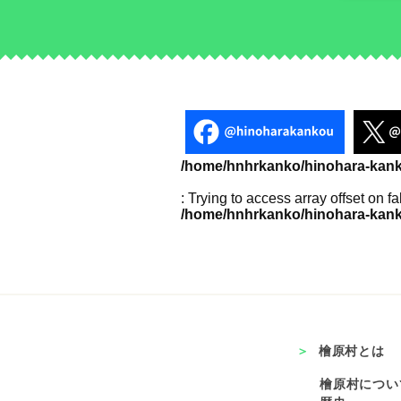
/home/hnhrkanko/hinohara-kanko
: Trying to access array offset on fa
/home/hnhrkanko/hinohara-kanko
檜原村とは
檜原村につい