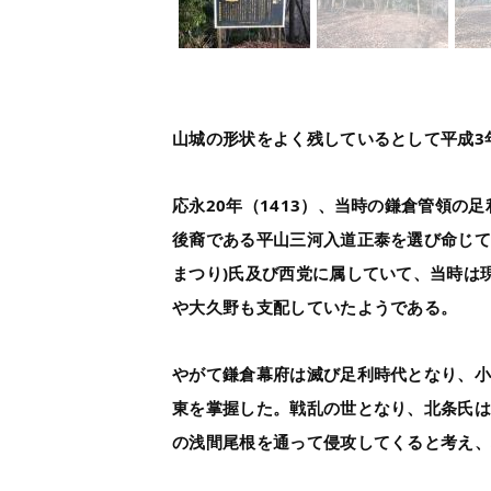
山城の形状をよく残しているとして平成3
応永20年（1413）、当時の鎌倉管領の
後裔である平山三河入道正泰を選び命じて
まつり)氏及び西党に属していて、当時は
や大久野も支配していたようである。
やがて鎌倉幕府は滅び足利時代となり、
東を掌握した。戦乱の世となり、北条氏
の浅間尾根を通って侵攻してくると考え