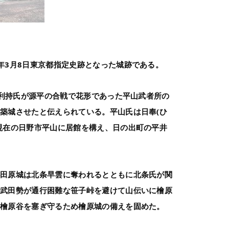
年3月8日東京都指定史跡となった城跡である。
足利持氏が源平の合戦で花形であった平山武者所の
築城させたと伝えられている。平山氏は日奉(ひ
現在の日野市平山に居館を構え、日の出町の平井
小田原城は北条早雲に奪われるとともに北条氏が関
は武田勢が通行困難な笹子峠を避けて山伝いに檜原
、檜原谷を塞ぎ守るため檜原城の備えを固めた。