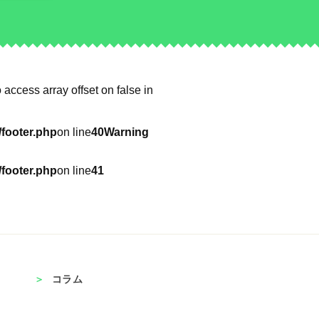
o access array offset on false in
footer.php
on line
40
Warning
footer.php
on line
41
コラム