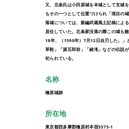
又、北条氏は小田原城を本城として支城
もその一つとして位置づけられ「境目の
落城については、新編武蔵風土記稿によ
居住していた。北条家没落の際この城も
18年、（1590年）7月12日自刃した
草鞋」「源五郎岩」「綾滝」などの伝説
祀られている。
名称
檜原城跡
所在地
東京都西多摩郡檜原村本宿5575-1