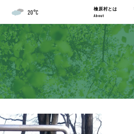
檜原村とは
20°C
About