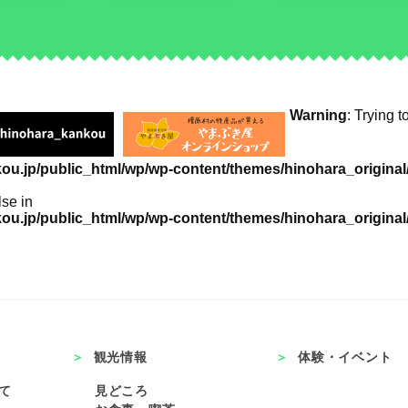
Warning
: Trying t
u.jp/public_html/wp/wp-content/themes/hinohara_original/
lse in
u.jp/public_html/wp/wp-content/themes/hinohara_original/
観光情報
体験・イベント
て
見どころ