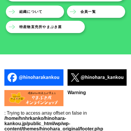
組織について
会員一覧
特産物直売所やまぶき屋
Warning
: Trying to access array offset on false in
/home/hnhrkanko/hinohara-
kankou.jp/public_html/wp/wp-
content/themes/hinohara_original/footer.php