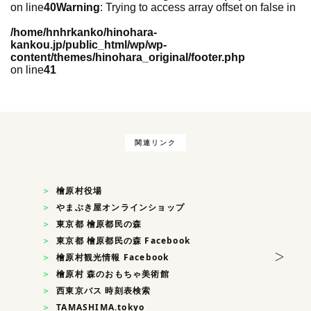
on line
40
Warning
: Trying to access array offset on false in
/home/hnhrkanko/hinohara-
kankou.jp/public_html/wp/wp-
content/themes/hinohara_original/footer.php
on line
41
関連リンク
檜原村役場
やまぶき屋オンラインショップ
東京都 檜原都民の森
東京都 檜原都民の森 Facebook
>
檜原村観光情報 Facebook
檜原村 森のおもちゃ美術館
西東京バス 時刻表検索
TAMASHIMA.tokyo