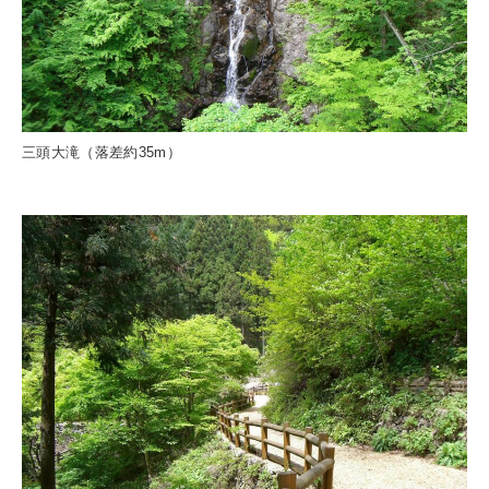
三頭大滝（落差約35m）