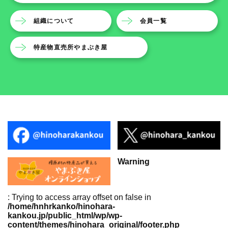
組織について
会員一覧
特産物直売所やまぶき屋
Warning
: Trying to access array offset on false in
/home/hnhrkanko/hinohara-
kankou.jp/public_html/wp/wp-
content/themes/hinohara_original/footer.php