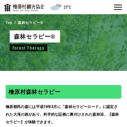
21°C
Top
森林セラピー®️
森林セラピー®️
Forest Therapy
檜原村森林セラピー
檜原都民の森には平成19年3月に「森林セラピーロード」に認定さ
れた大滝の路があり、科学的な証拠に裏付けされた森林浴、【森林
セラピー】が体験できます。