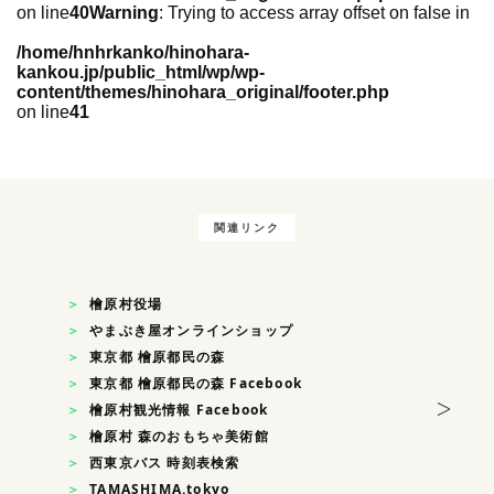
on line
40
Warning
: Trying to access array offset on false in
/home/hnhrkanko/hinohara-
kankou.jp/public_html/wp/wp-
content/themes/hinohara_original/footer.php
on line
41
関連リンク
檜原村役場
やまぶき屋オンラインショップ
東京都 檜原都民の森
東京都 檜原都民の森 Facebook
>
檜原村観光情報 Facebook
檜原村 森のおもちゃ美術館
西東京バス 時刻表検索
TAMASHIMA.tokyo