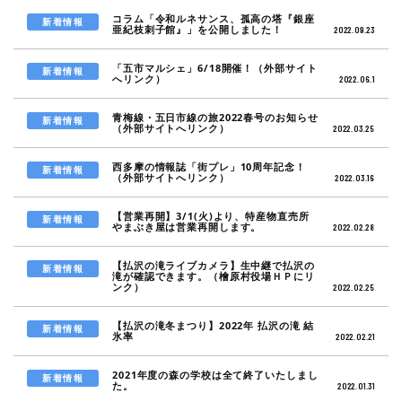
コラム「令和ルネサンス、孤高の塔『銀座
新着情報
亜紀枝刺子館』」を公開しました！
2022.09.23
「五市マルシェ」6/18開催！（外部サイト
新着情報
へリンク）
2022.06.1
青梅線・五日市線の旅2022春号のお知らせ
新着情報
（外部サイトへリンク）
2022.03.25
西多摩の情報誌「街プレ」10周年記念！
新着情報
（外部サイトへリンク）
2022.03.16
【営業再開】3/1(火)より、特産物直売所
新着情報
やまぶき屋は営業再開します。
2022.02.28
【払沢の滝ライブカメラ】生中継で払沢の
新着情報
滝が確認できます。（檜原村役場ＨＰにリ
ンク）
2022.02.25
【払沢の滝冬まつり】2022年 払沢の滝 結
新着情報
氷率
2022.02.21
2021年度の森の学校は全て終了いたしまし
新着情報
た。
2022.01.31