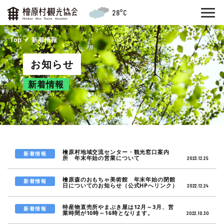
28°C
Top
新着情報
お知らせ
新着情報
檜原村地域交流センター・観光窓口案内
新着情報
所 年末年始の営業について
2023.12.25
檜原森のおもちゃ美術館 年末年始の閉館
新着情報
日についてのお知らせ（公式HPへリンク）
2022.12.24
特産物直売所やまぶき屋は12月～3月、営
新着情報
業時間が10時～16時となります。
2022.10.30